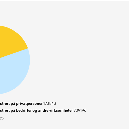
trert på privatpersoner
173843
trert på bedrifter og andre virksomheter
709196
026