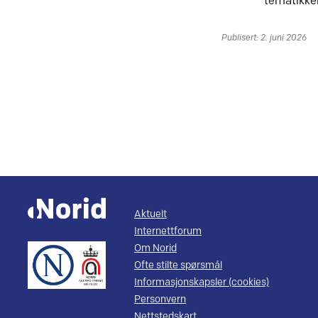
tematikken
Publisert: 2. juni 2026
Aktuelt
Internettforum
Om Norid
Ofte stilte spørsmål
Informasjonskapsler (cookies)
Personvern
Nettstedskart