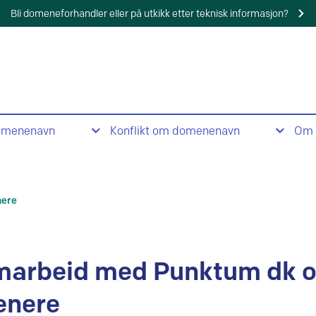
Bli domeneforhandler eller på utkikk etter teknisk informasjon?
omenenavn
Konflikt om domenenavn
Om 
nere
marbeid med Punktum dk 
enere