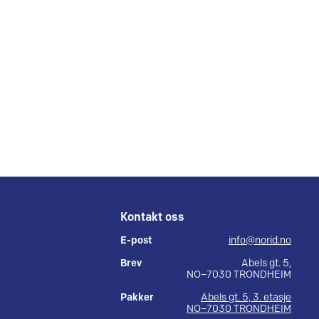
Kontakt oss
E-post
info@norid.no
Brev
Abels gt. 5,
NO–7030 TRONDHEIM
Pakker
Abels gt. 5, 3. etasje
NO–7030 TRONDHEIM