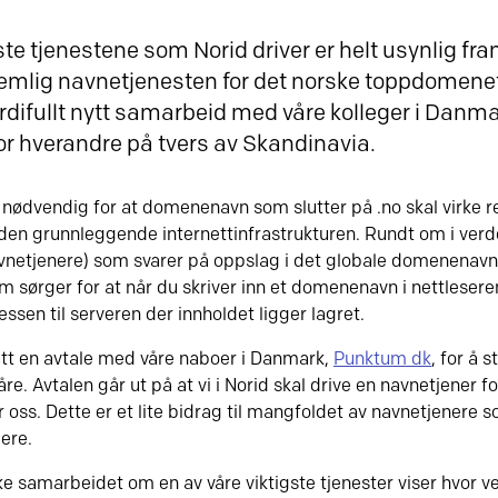
ste tjenestene som Norid driver er helt usynlig fram
 nemlig navnetjenesten for det norske toppdomenet
erdifullt nytt samarbeid med våre kolleger i Danm
or hverandre på tvers av Skandinavia.
nødvendig for at domenenavn som slutter på .no skal virke re
den grunnleggende internettinfrastrukturen. Rundt om i ver
avnetjenere) som svarer på oppslag i det globale domenenavn
 sørger for at når du skriver inn et domenenavn i nettleseren
ssen til serveren der innholdet ligger lagret.
ått en avtale med våre naboer i Danmark,
Punktum dk
, for å 
re. Avtalen går ut på at vi i Norid skal drive en navnetjener 
r oss. Dette er et lite bidrag til mangfoldet av navnetjenere 
gere.
e samarbeidet om en av våre viktigste tjenester viser hvor ve