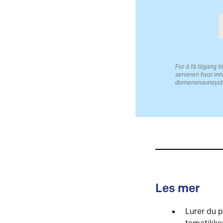
For å få tilgang t
serveren hvor inn
domenenavnsyst
Les mer
Lurer du 