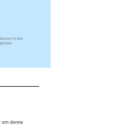
adressen til den
 globale
er om denne