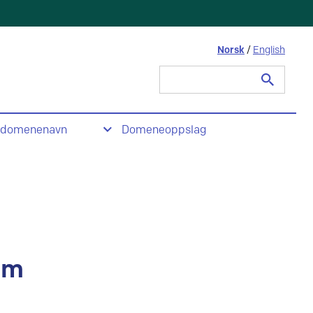
Norsk
/
English
Søk
etter:
domenenavn
Domeneoppslag
om