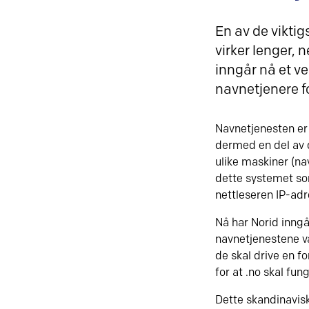
En av de viktig
virker lenger,
inngår nå et v
navnetjenere f
Navnetjenesten er 
dermed en del av 
ulike maskiner (n
dette systemet som
nettleseren IP-adre
Nå har Norid inng
navnetjenestene vå
de skal drive en fo
for at .no skal fun
Dette skandinavisk