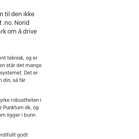
 til den ikke
 .no. Norid
ark om å drive
nt teknisk, og er
den står det mange
systemet. Det er
 din, så får
styrke robustheten i
for Punktum dk, og
som ligger i bunn
rdifullt godt